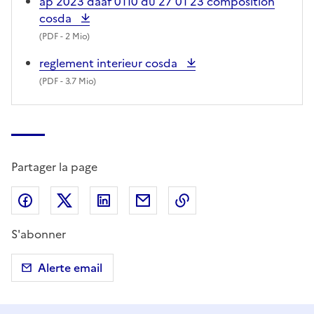
ap 2023 daaf 0110 du 27 01 23 composition
cosda
(
PDF
- 2 Mio)
reglement interieur cosda
(
PDF
- 3.7 Mio)
Partager la page
Partager sur Facebook
Partager sur X (anciennement Twitter)
Partager sur LinkedIn
Partager par email
Copier dans le presse
S'abonner
Alerte email