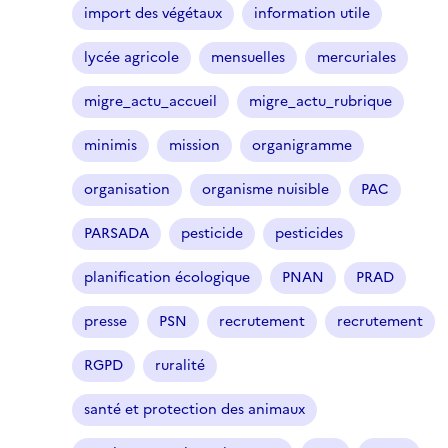
import des végétaux
information utile
lycée agricole
mensuelles
mercuriales
migre_actu_accueil
migre_actu_rubrique
minimis
mission
organigramme
organisation
organisme nuisible
PAC
PARSADA
pesticide
pesticides
planification écologique
PNAN
PRAD
presse
PSN
recrutement
recrutement
RGPD
ruralité
santé et protection des animaux