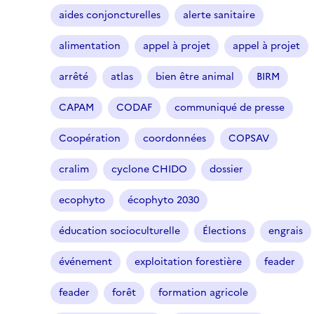
aides conjoncturelles
alerte sanitaire
alimentation
appel à projet
appel à projet
arrêté
atlas
bien être animal
BIRM
CAPAM
CODAF
communiqué de presse
Coopération
coordonnées
COPSAV
cralim
cyclone CHIDO
dossier
ecophyto
écophyto 2030
éducation socioculturelle
Élections
engrais
événement
exploitation forestière
feader
feader
forêt
formation agricole