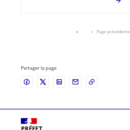
Première page
Page précédente
Partager la page
Partager sur Facebook
Partager sur X (anciennement Twitte
Partager sur LinkedIn
Partager par email
Copier dans le
PRÉFET