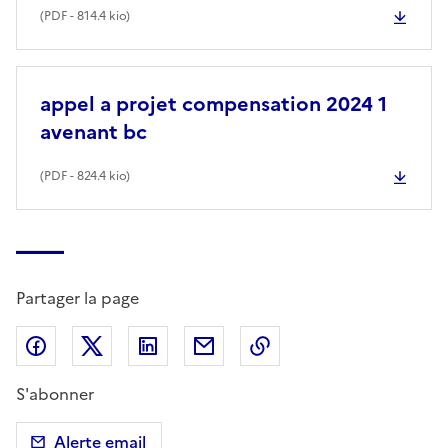
(
PDF
- 814.4 kio)
appel a projet compensation 2024 1
avenant bc
(
PDF
- 824.4 kio)
Partager la page
Partager sur Facebook
Partager sur X (anciennement Twitter)
Partager sur LinkedIn
Partager par email
Copier dans le presse
S'abonner
Alerte email