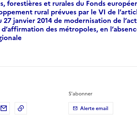
es, forestières et rurales du Fonds europée
ppement rural prévues par le VI de l’articl
 27 janvier 2014 de modernisation de l’ac
et d’affirmation des métropoles, en l’absenc
gionale
S'abonner
ebook
ur X (anciennement Twitter)
tager sur LinkedIn
Partager par email
Copier dans le presse-papier
Alerte email