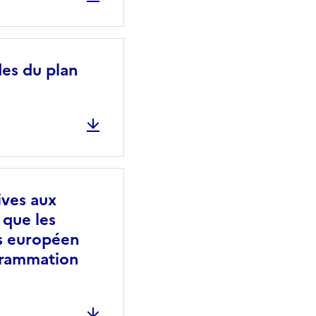
des du plan
ives aux
 que les
ds européen
ogrammation