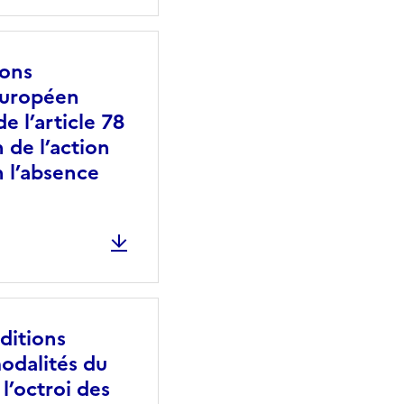
ions
 européen
e l’article 78
 de l’action
n l’absence
ditions
 modalités du
l’octroi des