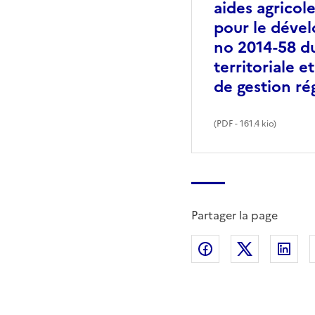
aides agricol
pour le dévelo
no 2014-58 du
territoriale 
de gestion ré
(
PDF
- 161.4 kio)
Partager la page
Partager sur Fac
Partager s
Par