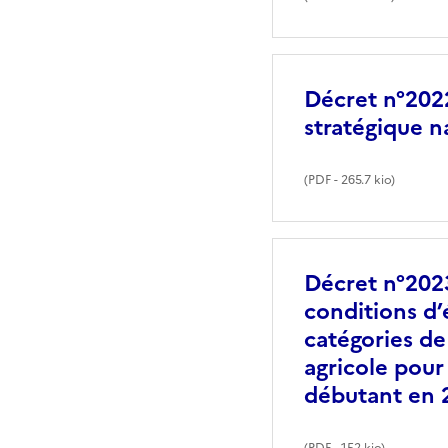
Décret n°2022
stratégique n
(
PDF
- 265.7 kio)
Décret n°2023
conditions d’
catégories de
agricole pour
débutant en 
(
PDF
- 152 kio)