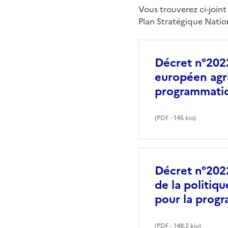
Vous trouverez ci-joint
Plan Stratégique Natio
Décret n°2022
européen agri
programmatio
(
PDF
- 145 kio)
Décret n°2022
de la politiq
pour la prog
(
PDF
- 148.2 kio)