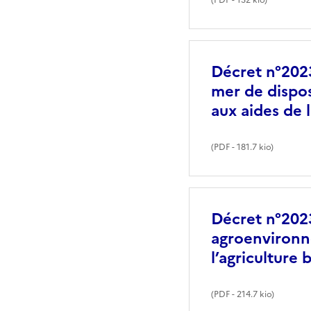
Décret n°2023
mer de dispos
aux aides de 
(
PDF
- 181.7 kio)
Décret n°2023
agroenvironne
l’agriculture 
(
PDF
- 214.7 kio)