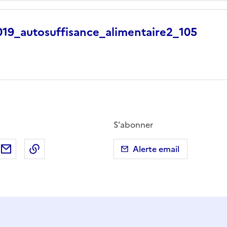
9_autosuffisance_alimentaire2_105
S'abonner
ebook
ur X (anciennement Twitter)
tager sur LinkedIn
Partager par email
Copier dans le presse-papier
Alerte email