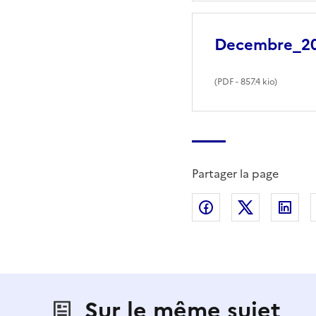
Decembre_201
(
PDF
- 857.4 kio)
Partager la page
Partager sur Fac
Partager s
Par
Sur le même sujet