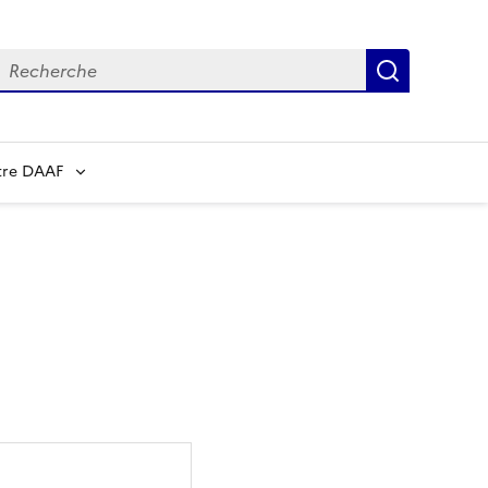
echerche
Recherch
tre DAAF