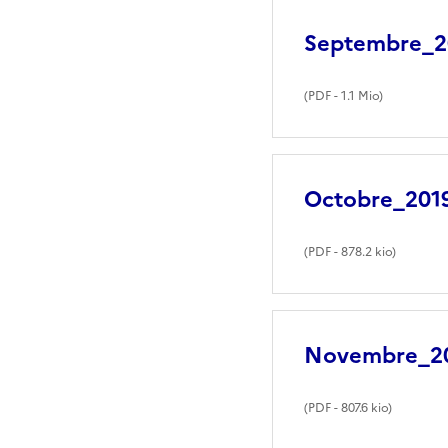
Septembre_2
(
PDF
- 1.1 Mio)
Octobre_201
(
PDF
- 878.2 kio)
Novembre_201
(
PDF
- 807.6 kio)