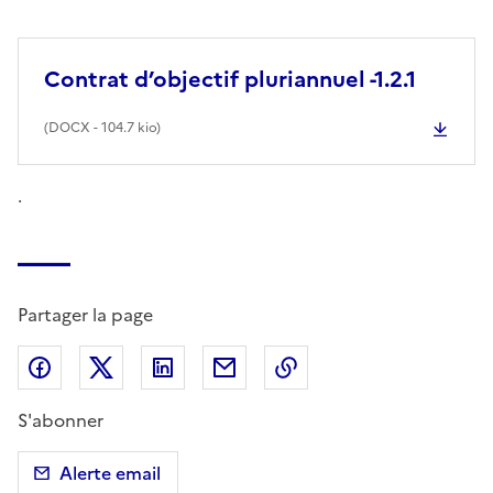
Contrat d’objectif pluriannuel -1.2.1
(
DOCX
- 104.7 kio)
.
Partager la page
Partager sur Facebook
Partager sur X (anciennement Twitter)
Partager sur LinkedIn
Partager par email
Copier dans le presse
S'abonner
Alerte email