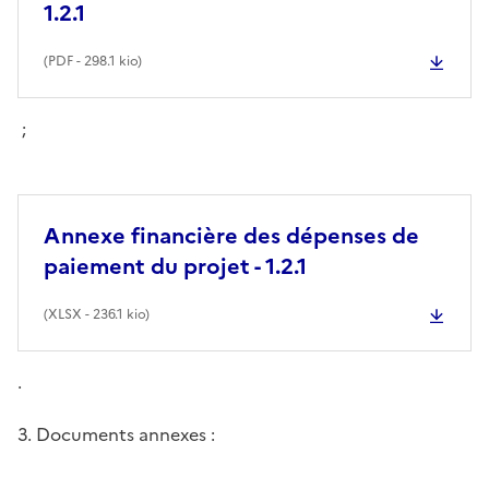
1.2.1
(
PDF
- 298.1 kio)
;
Annexe financière des dépenses de
paiement du projet - 1.2.1
(
XLSX
- 236.1 kio)
.
3. Documents annexes :