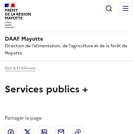
Recherc
PRÉFET
DE LA RÉGION
MAYOTTE
DAAF Mayotte
Direction de l’alimentation, de l’agriculture et de la forêt de
Mayotte
Voir le fil d'Ariane
Services publics +
Partager la page
Partager sur Facebook
Partager sur X (anciennement Twitter)
Partager sur LinkedIn
Partager par email
Copier dans le presse