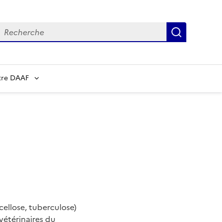
echerche
Recherch
tre DAAF
cellose, tuberculose)
 vétérinaires du