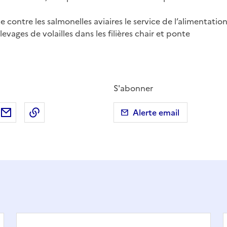
e contre les salmonelles aviaires le service de l’alimentation
levages de volailles dans les filières chair et ponte
S'abonner
ebook
ur X (anciennement Twitter)
tager sur LinkedIn
Partager par email
Copier dans le presse-papier
Alerte email