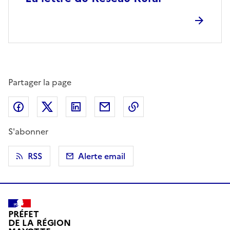
Partager la page
Partager sur Facebook
Partager sur X (anciennement Twitter)
Partager sur LinkedIn
Partager par email
Copier dans le presse
S'abonner
RSS
Alerte email
PRÉFET
DE LA RÉGION