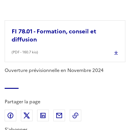
FI 78.01 - Formation, conseil et
diffusion
(
PDF
- 160.7 kio)
Ouverture prévisionnelle en Novembre 2024
Partager la page
Partager sur Facebook
Partager sur X (anciennement Twitter)
Partager sur LinkedIn
Partager par email
Copier dans le presse
S'abonner