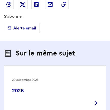
Partager sur Facebook
Partager sur X (anciennement Twitter)
Partager sur LinkedIn
Partager par email
Copier dans le presse
S'abonner
Alerte email
Sur le même sujet
29 décembre 2025
2025