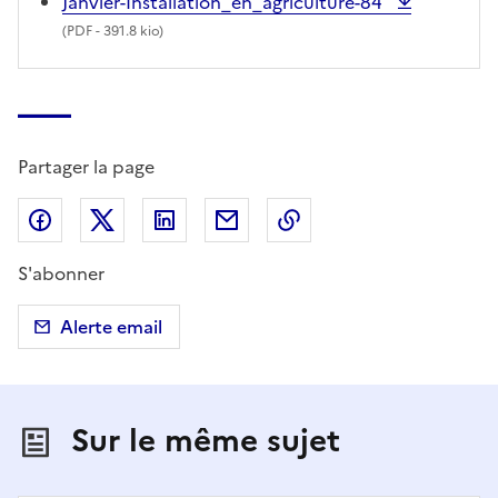
Janvier-Installation_en_agriculture-84
(
PDF
- 391.8 kio)
Partager la page
Partager sur Facebook
Partager sur X (anciennement Twitter)
Partager sur LinkedIn
Partager par email
Copier dans le presse
S'abonner
Alerte email
Sur le même sujet