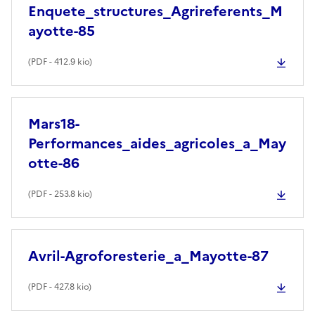
Enquete_structures_Agrireferents_M
ayotte-85
(
PDF
- 412.9 kio)
Mars18-
Performances_aides_agricoles_a_May
otte-86
(
PDF
- 253.8 kio)
Avril-Agroforesterie_a_Mayotte-87
(
PDF
- 427.8 kio)