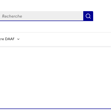
echerche
Recherch
tre DAAF