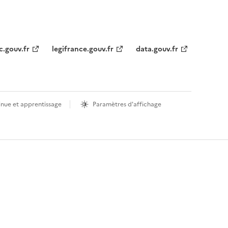
c.gouv.fr
legifrance.gouv.fr
data.gouv.fr
inue et apprentissage
Paramètres d'affichage