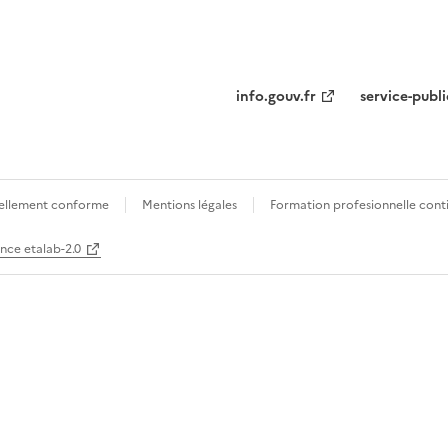
info.gouv.fr
service-publi
tiellement conforme
Mentions légales
Formation profesionnelle cont
ence etalab-2.0